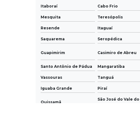
Itaboraí
Cabo Frio
Mesquita
Teresópolis
Resende
Itaguaí
Saquarema
Seropédica
Guapimirim
Casimiro de Abreu
Santo Antônio de Pádua
Mangaratiba
Vassouras
Tanguá
Iguaba Grande
Piraí
São José do Vale do
Quissamã
Preto
Cantagalo
Sapucaia
Sumidouro
Natividade
Engenheiro Paulo 