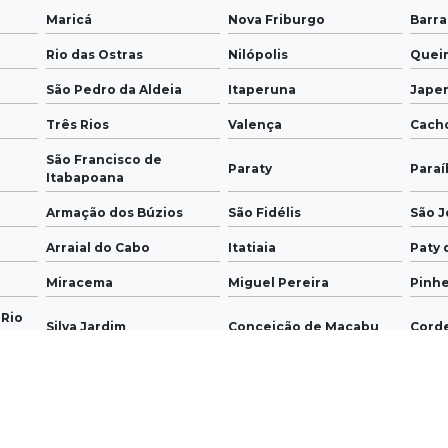
Maricá
Nova Friburgo
Barr
Rio das Ostras
Nilópolis
Quei
São Pedro da Aldeia
Itaperuna
Japer
Três Rios
Valença
Cach
São Francisco de
Paraty
Paraí
Itabapoana
Armação dos Búzios
São Fidélis
São J
Arraial do Cabo
Itatiaia
Paty 
Miracema
Miguel Pereira
Pinhe
 Rio
Silva Jardim
Conceição de Macabu
Cord
Mendes
Rio Claro
Porci
Cambuci
Italva
Cara
de