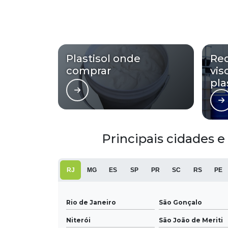
Plastisol onde
Re
comprar
vis
pla
Principais cidades e
RJ
MG
ES
SP
PR
SC
RS
PE
Rio de Janeiro
São Gonçalo
Niterói
São João de Meriti