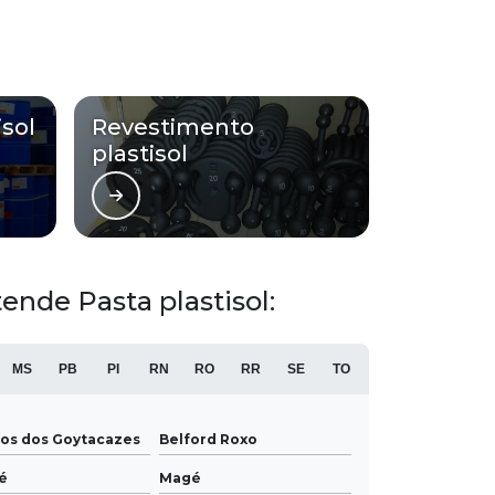
isol
Revestimento
plastisol
ende Pasta plastisol:
MS
PB
PI
RN
RO
RR
SE
TO
os dos Goytacazes
Belford Roxo
é
Magé