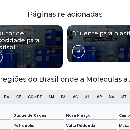
Páginas relacionadas
dutor de
Diluente para plast
cosidade para
stisol
 regiões do Brasil onde a Moleculas at
BA
CE
GO e DF
AM
PA
AC
AL
AP
MA
MT
Duque de Caxias
Nova Iguaçu
Camp
Petrópolis
Volta Redonda
Maca