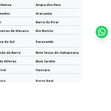
a Mansa
Angra dos Reis
mados
Araruama
i
Barra do Piraí
oeiras de Macacu
Rio Bonito
ba do Sul
Paracambi
oão da Barra
Bom Jesus do Itabapoana
do Alferes
Bom Jardim
iral
Itaocara
eiro
Porto Real
úncula
Carmo
pebus
Quatis