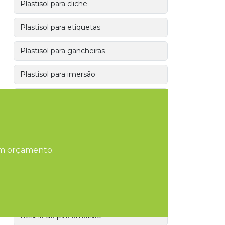
Plastisol para cliche
Plastisol para etiquetas
Plastisol para gancheiras
Plastisol para imersão
Plastisol para iscas
Plastisol para revestimento
Plastisol serigrafia
 um orçamento.
Plastisol super cristal
Redutor de viscosidade
Resina de pvc emulsão