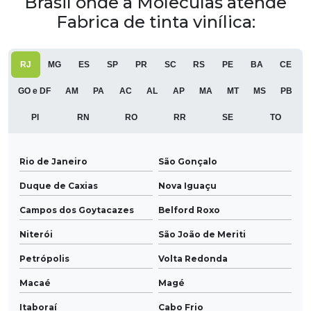
Brasil onde a Moleculas atende
Fabrica de tinta vinílica:
RJ
MG
ES
SP
PR
SC
RS
PE
BA
CE
GO e DF
AM
PA
AC
AL
AP
MA
MT
MS
PB
PI
RN
RO
RR
SE
TO
Rio de Janeiro
São Gonçalo
Duque de Caxias
Nova Iguaçu
Campos dos Goytacazes
Belford Roxo
Niterói
São João de Meriti
Petrópolis
Volta Redonda
Macaé
Magé
Itaboraí
Cabo Frio