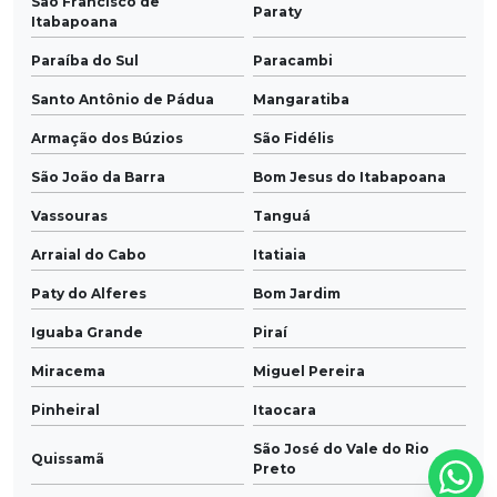
São Francisco de
Paraty
Itabapoana
Paraíba do Sul
Paracambi
Santo Antônio de Pádua
Mangaratiba
Armação dos Búzios
São Fidélis
São João da Barra
Bom Jesus do Itabapoana
Vassouras
Tanguá
Arraial do Cabo
Itatiaia
Paty do Alferes
Bom Jardim
Iguaba Grande
Piraí
Miracema
Miguel Pereira
Pinheiral
Itaocara
São José do Vale do Rio
Quissamã
Preto