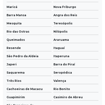
Maricá
Nova Friburgo
Barra Mansa
Angra dos Reis
Mesquita
Teresópolis
Rio das Ostras
Nilópolis
Queimados
Araruama
Resende
Itaguaí
São Pedro da Aldeia
Itaperuna
Japeri
Barra do Piraí
Saquarema
Seropédica
Três Rios
Valença
Cachoeiras de Macacu
Rio Bonito
Guapimirim
Casimiro de Abreu