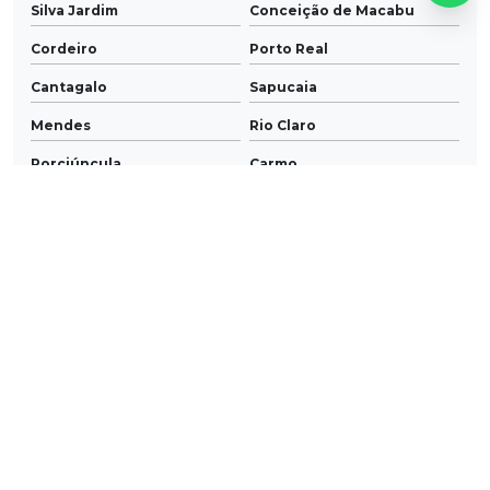
Silva Jardim
Conceição de Macabu
Cordeiro
Porto Real
Cantagalo
Sapucaia
Mendes
Rio Claro
Porciúncula
Carmo
Sumidouro
Natividade
Cambuci
Italva
Carapebus
Quatis
Engenheiro Paulo de
Cardoso Moreira
Frontin
Areal
Aperibé
Duas Barras
Trajano de Moraes
Santa Maria Madalena
Varre-Sai
Comendador Levy